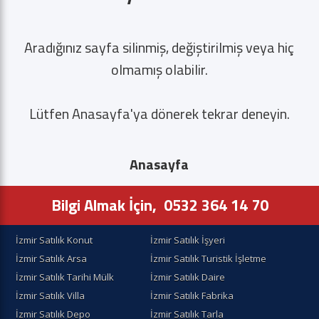
Aradığınız sayfa silinmiş, değiştirilmiş veya hiç
olmamış olabilir.
Lütfen Anasayfa'ya dönerek tekrar deneyin.
Anasayfa
Bilgi Almak İçin,
0532 364 14 70
İzmir Satılık Konut
İzmir Satılık İşyeri
İzmir Satılık Arsa
İzmir Satılık Turistik İşletme
İzmir Satılık Tarihi Mülk
İzmir Satılık Daire
İzmir Satılık Villa
İzmir Satılık Fabrika
İzmir Satılık Depo
İzmir Satılık Tarla