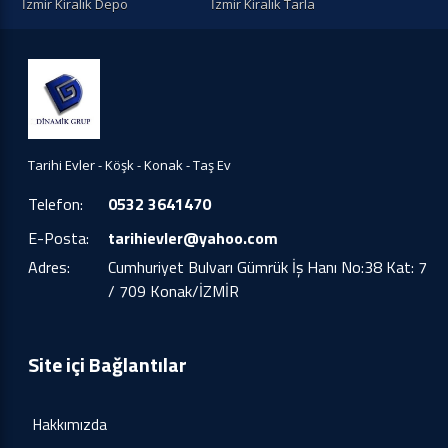
İzmir Kiralık Depo
İzmir Kiralık Tarla
Tarihi Evler - Köşk - Konak - Taş Ev
Telefon:
0532 3641470
E-Posta:
tarihievler@yahoo.com
Adres:
Cumhuriyet Bulvarı Gümrük İş Hanı No:38 Kat: 7
/ 709 Konak/İZMİR
Site içi Bağlantılar
Hakkımızda