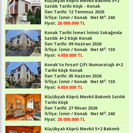
Küçükyalı Köprü Mevkii Bakımlı 5+2
Satılık Tarihi Köşk - Konak
İlan Tarihi:
12 Temmuz 2026
İl/İlçe:
İzmir / Konak
Net M²:
240
Fiyat:
26.000.000 TL
Konak Tarihi İsmet İnönü Sokağında
Satılık 4+2 Köşk Konak
İlan Tarihi:
09 Haziran 2026
İl/İlçe:
İzmir / Konak
Net M²:
130
Fiyat:
4.650.000 TL
Konak'ta Fırsat! Çift Numaratajlı 4+2
Tarihi Köşk Konak
İlan Tarihi:
05 Haziran 2026
İl/İlçe:
İzmir / Konak
Net M²:
130
Fiyat:
4.650.000 TL
Küçükyalı Köprü Mevkii Bakımlı Satılık
Tarihi Köşk
İlan Tarihi:
27 Nisan 2026
İl/İlçe:
İzmir / Konak
Net M²:
240
Fiyat:
26.000.000 TL
Küçükyalı Köprü Mevkii 5+2 Bakımlı