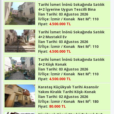
Tarihi İsmet İnönü Sokağında Satılık
4+2 İşyerine Uygun Tescilli Bina
İlan Tarihi:
03 Ağustos 2026
İl/İlçe:
İzmir / Konak
Net M²:
110
Fiyat:
4.500.000 TL
Tarihi İsmet İnönü Sokağında Satılık
4+2 Mustakil Ev
İlan Tarihi:
03 Ağustos 2026
İl/İlçe:
İzmir / Konak
Net M²:
110
Fiyat:
4.500.000 TL
Tarihi İsmet İnönü Sokağında Satılık
4+2 Köşk Konak
İlan Tarihi:
03 Ağustos 2026
İl/İlçe:
İzmir / Konak
Net M²:
110
Fiyat:
4.500.000 TL
Karataş Küçükyalı Tarihi Asansör
Yakını Kiralık Tarihi Köşk-Konak
İlan Tarihi:
02 Ağustos 2026
İl/İlçe:
İzmir / Konak
Net M²:
180
Fiyat:
80.000 TL