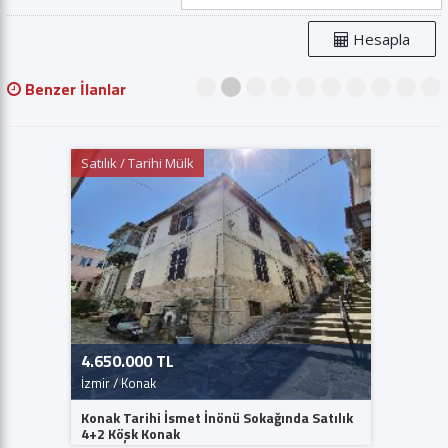
Hesapla
Benzer İlanlar
1
2
3
4
5
6
7
8
9
10
Satılık / Tarihi Mülk
Satılık /
4.650.000 TL
26.000
İzmir / Konak
İzmir / K
Konak Tarihi İsmet İnönü Sokağında Satılık
Küçükyal
4+2 Köşk Konak
Tarihi K