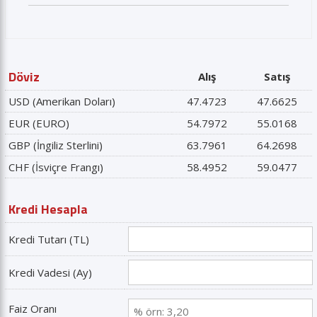
Döviz
Alış
Satış
USD (Amerikan Doları)
47.4723
47.6625
EUR (EURO)
54.7972
55.0168
GBP (İngiliz Sterlini)
63.7961
64.2698
CHF (İsviçre Frangı)
58.4952
59.0477
Kredi Hesapla
Kredi Tutarı (TL)
Kredi Vadesi (Ay)
Faiz Oranı