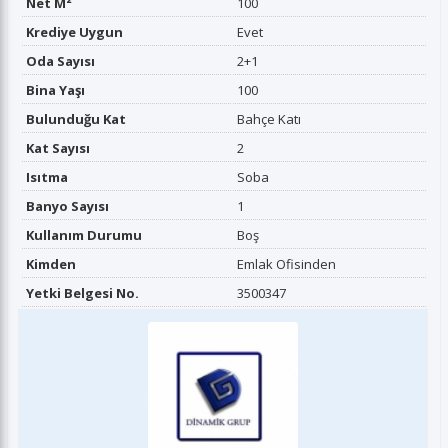
Net M²
100
Krediye Uygun
Evet
Oda Sayısı
2+1
Bina Yaşı
100
Bulunduğu Kat
Bahçe Katı
Kat Sayısı
2
Isıtma
Soba
Banyo Sayısı
1
Kullanım Durumu
Boş
Kimden
Emlak Ofisinden
Yetki Belgesi No.
3500347