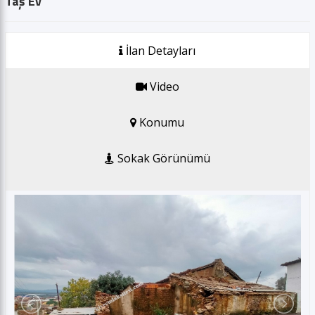
Taş Ev
GSM *
İlan Detayları
E-posta *
Video
Gönder
Konumu
Sokak Görünümü