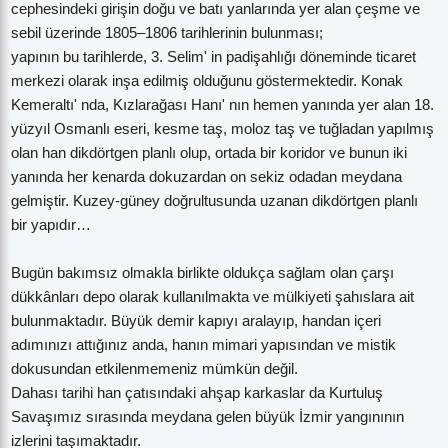
cephesindeki girişin doğu ve batı yanlarında yer alan çeşme ve
sebil üzerinde 1805–1806 tarihlerinin bulunması;
yapının bu tarihlerde, 3. Selim' in padişahlığı döneminde ticaret
merkezi olarak inşa edilmiş olduğunu göstermektedir.
Konak
Kemeraltı' nda, Kızlarağası Hanı' nın hemen yanında yer alan 18.
yüzyıl Osmanlı eseri, kesme taş, moloz taş ve tuğladan yapılmış
olan han dikdörtgen planlı olup, ortada bir koridor ve bunun iki
yanında her kenarda dokuzardan on sekiz odadan meydana
gelmiştir. Kuzey-güney doğrultusunda uzanan dikdörtgen planlı
bir yapıdır…
Bugün bakımsız olmakla birlikte oldukça sağlam olan çarşı
dükkânları depo olarak kullanılmakta ve mülkiyeti şahıslara ait
bulunmaktadır. Büyük demir kapıyı aralayıp, handan içeri
adımınızı attığınız anda, hanın mimari yapısından ve mistik
dokusundan etkilenmemeniz mümkün değil.
Dahası tarihi han çatısındaki ahşap karkaslar da Kurtuluş
Savaşımız sırasında meydana gelen büyük İzmir yangınının
izlerini taşımaktadır.