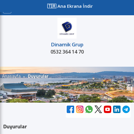
≡
🇹🇷 Ana Ekrana İndir
Dinamik Grup
0532 364 14 70
Satılık
Kiralık
Projeler
Kurum
Anasayfa
Duyurular
Duyurular