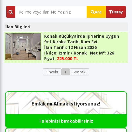
Ara
Detay
İlan Bilgileri
Konak Küçükyalı’da İş Yerine Uygun
9+1 Kiralık Tarihi Rum Evi
İlan Tarihi:
12 Nisan 2026
İl/İlçe:
İzmir / Konak
Net M²:
326
Fiyat:
225.000 TL
Önceki
1
Sonraki
Emlak mı Almak İstiyorsunuz!
Talebinizi bırakabilirsiniz