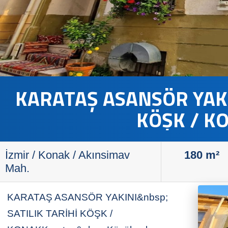
KARATAŞ ASANSÖR YAKINI SATILIK T
KÖŞK / K
İzmir / Konak / Akınsimav
180
m²
Mah.
KARATAŞ ASANSÖR YAKINI&nbsp;
SATILIK TARİHİ KÖŞK /